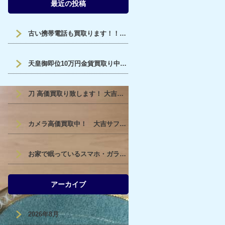
最近の投稿
古い携帯電話も買取ります！！大吉福山蔵王店
天皇御即位10万円金貨買取り中です。福山市、大吉サファ福山店です。
刀 高価買取り致します！ 大吉サファ福山店です。
カメラ高価買取中！ 大吉サファ福山です！
お家で眠っているスマホ・ガラケー高価買取中！ 大吉サファ福山です！
アーカイブ
2026年8月