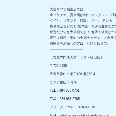
大吉サファ福山店では、
金プラチナ、貴金属(指輪・ネックレス・壊
ダイヤ、ブランド、時計、 切手、 テレカ
携帯電話などなど 業界随一を誇る豊富な買
査定だけでも大歓迎です！ 他店で値段がつ
査定は無料！安心の全国チェーン！大吉サフ
買取店をお探しの方は、ぜひ当店まで♪
——————————
【買取専門店大吉 サファ福山店】
〒720-0838
広島県福山市瀬戸町山北250-4
サファ福山08号棟
TEL：084-983-0701
FAX：084-983-0705
フリーダイヤル：0120-090-701
Mail：
safafukuyama@kaitori-daikichi.jp