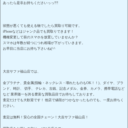
あったら是非お持ちくださいっっ‼‼
状態が悪くても使える物でしたら買取り可能です。
iPhoneなどはジャンク品でも買取りできます！
機種変更して前のスマホを放置していませんか？
スマホは年数が経つにつれ相場が下がっていきます。
お早目に当店にお持ち下さいね(^^
大吉サファ福山店では、
金プラチナ、貴金属(指輪・ネックレス・壊れたものもOK！！)、ダイヤ、ブラ
ンド、時計、 切手、 テレカ、古銭、記念メダル、金券、カメラ、携帯電話など
など 業界随一を誇る豊富な買取品目でお待ちしております。
査定だけでも大歓迎です！ 他店で値段がつかなかったものでも、一度お持ちく
ださい。
査定は無料！安心の全国チェーン！大吉サファ福山店！