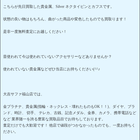
こちらが先日買取した貴金属、Silver ネクタイピンとカフスです。
状態の良い物はもちろん、曲がった商品や変色したものでも買取ります！
是非一度無料査定にお越しください！
昔使われて今は使われていないアクセサリーなどありませんか？
使われていない貴金属などぜひ当店にお持ちください(^^♪
大吉サファ福山店では、
金プラチナ、貴金属(指輪・ネックレス・壊れたものもOK！！)、ダイヤ、ブラ
ンド、時計、 切手、 テレカ、古銭、記念メダル、金券、カメラ、携帯電話など
など 業界随一を誇る豊富な買取品目でお待ちしております。
査定だけでも大歓迎です！ 他店で値段がつかなかったものでも、一度お持ちく
ださい。