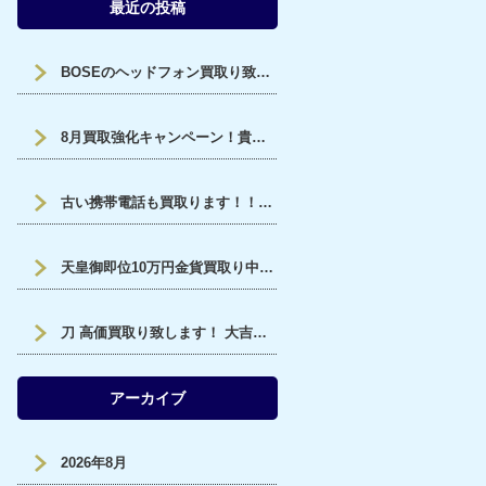
最近の投稿
BOSEのヘッドフォン買取り致しました‼大吉サファ福山です！
8月買取強化キャンペーン！貴金属買取UP！福山市、大吉サファ福山店です。
古い携帯電話も買取ります！！大吉福山蔵王店
天皇御即位10万円金貨買取り中です。福山市、大吉サファ福山店です。
刀 高価買取り致します！ 大吉サファ福山店です。
アーカイブ
2026年8月