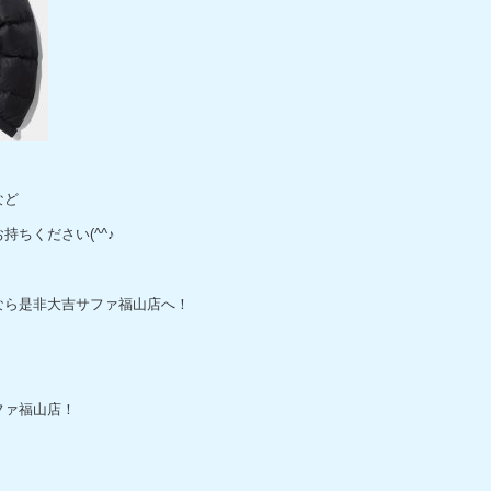
など
ちください(^^♪
なら是非大吉サファ福山店へ！
ファ福山店！