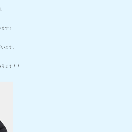
です。
町、
、
います！
ざいます。
おります！！